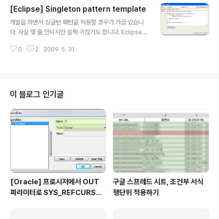
[Eclipse] Singleton pattern template
글 내용
개발을 하면서 싱글턴 패턴을 적용할 경우가 가끔 있습니
다. 사실 몇 줄 안되지만 살짝 귀찮기도 합니다. Eclipse
의 Tempate 를 이용하여 편하게 추가하는 법을 소개합니
0
2
2009. 5. 31.
다. 이클립스에서 Window - Preferences - Java - E
ditor - Templates 를 선택합니다. New 버튼을 클릭하
여 새로운 Template 추가 창에 다음과 같이 입력합니다.
private static ${enclosing_type} instance; public
static ${enclosing_type} getInstance(){ if(null ==
이 블로그 인기글
instance){ instance = new ${enclosing_type}(); }
return instance; } private ${enclos..
[Oracle] 프로시저에서 OUT
구글 스프레드 시트, 조건부 서식
파라미터로 SYS_REFCURSO
행단위 적용하기
R 활용하기