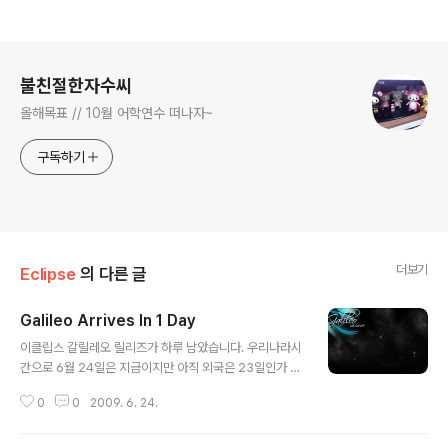
로그 정보
불친절한자수씨
올해목표 // 10월 어학연수 떠나자~
구독하기
더보기
Eclipse
의 다른 글
Galileo Arrives In 1 Day
글 내용
이클립스 갈릴레오 릴리즈가 하루 남았습니다. 우리나라시
간으로 6월 24일은 지금이지만 아직 외국은 23일인가 봅
니다...(24일 새벽이거나) 빨리 나왔으면 좋겠네요 ㅋㅋㅋ
0
0
2009. 6. 24.
아 기대되라~