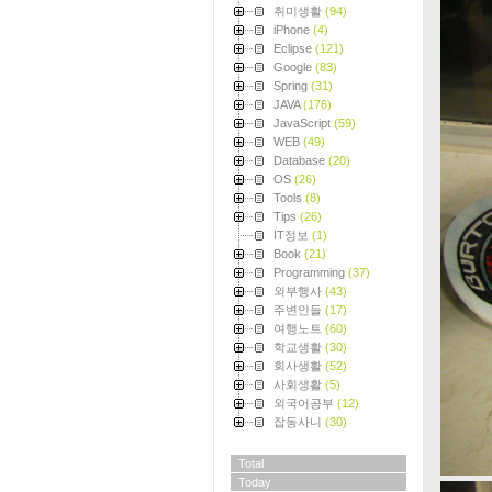
취미생활
(94)
iPhone
(4)
Eclipse
(121)
Google
(83)
Spring
(31)
JAVA
(176)
JavaScript
(59)
WEB
(49)
Database
(20)
OS
(26)
Tools
(8)
Tips
(26)
IT정보
(1)
Book
(21)
Programming
(37)
외부행사
(43)
주변인들
(17)
여행노트
(60)
학교생활
(30)
회사생활
(52)
사회생활
(5)
외국어공부
(12)
잡동사니
(30)
Total
Today