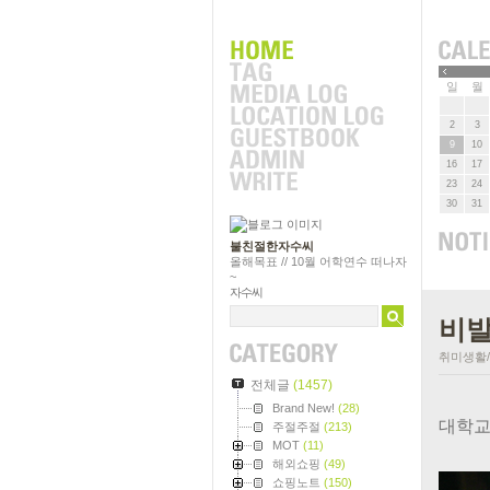
»
일
월
2
3
9
10
16
17
23
24
30
31
불친절한자수씨
올해목표 // 10월 어학연수 떠나자
~
자수씨
비발
취미생활
전체글
(1457)
Brand New!
(28)
대학교
주절주절
(213)
MOT
(11)
해외쇼핑
(49)
쇼핑노트
(150)