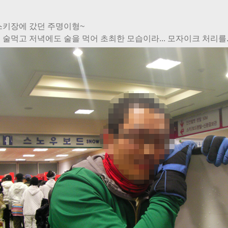
스키장에 갔던 주명이형~
술먹고 저녁에도 술을 먹어 초최한 모습이라... 모자이크 처리를... 