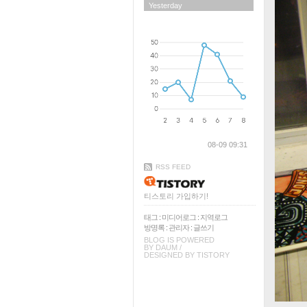
Yesterday
08-09 09:31
RSS FEED
티스토리 가입하기!
태그
:
미디어로그
:
지역로그
방명록
:
관리자
:
글쓰기
BLOG IS POWERED
BY
DAUM
/
DESIGNED BY
TISTORY