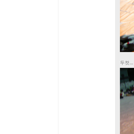
두컷...