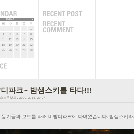
2026.8
화
수
목
금
토
1
4
5
6
7
8
11
12
13
14
15
18
19
20
21
22
25
26
27
28
29
디파크~ 밤샘스키를 타다!!!
/스노우보드
/
2009. 2. 15. 20:07
 동기들과 보드를 타러 비발디파크에 다녀왔습니다. 밤샘스키라