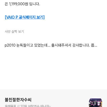
은 1,199,000원 입니다.
[VAIO P 공식페이지 보기]
사양 살짝 보기
p2010 눈독들이고 있었는데... 출시돼주셔서 감사합니다. 풉...
로그 정보
불친절한자수씨
올해목표 // 10월 어학연수 떠나자~