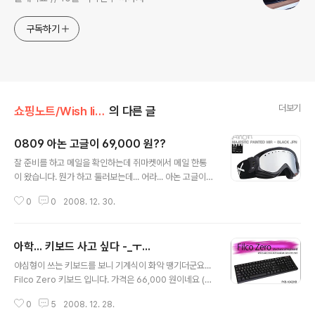
구독하기
더보기
쇼핑노트/Wish list
의 다른 글
0809 아논 고글이 69,000 원??
글 내용
잘 준비를 하고 메일을 확인하는데 쥐마켓에서 메일 한통
이 왔습니다. 뭔가 하고 둘러보는데... 어라... 아논 고글이 6
9,000 원?? 냉큼 클릭해 보았습니다. http://www.gmar
0
0
2008. 12. 30.
ket.co.kr/challenge/neo_goods/goods.asp?goo
dscode=155802812 이놈이 69,000 원 짜리입니다.
다른 모델들은 가격이 살짝 더 붙습니다. (엠블럼 제품들)
아학... 키보드 사고 싶다 -_ㅜ...
[이미지출처] http://www.gmarket.co.kr/challenge/
글 내용
neo_goods/goods.asp?goodscode=15580281
야심형이 쓰는 키보드를 보니 기계식이 화악 땡기더군요...
2 지를까... 흠흠...
Filco Zero 키보드 입니다. 가격은 66,000 원이네요 (제
휴쇼핑으로 사면 62,000 원 대도 있습니다.) 알프스 스위
0
5
2008. 12. 28.
치라는... [이미지 출처] http://iomania.co.kr/ 이건 Filc