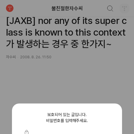
검색하기
불친절한자수씨
JAVA/JAXB
티스토리
[JAXB] nor any of its super c
lass is known to this context
가 발생하는 경우 중 한가지~
자수씨
2008. 8. 26. 11:50
보호되어 있는 글입니다.
비밀번호를 입력해주세요.