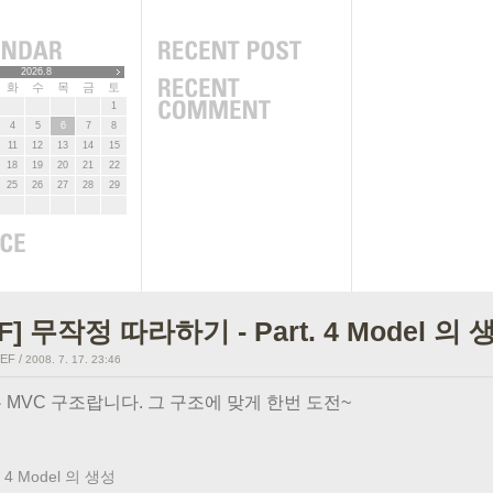
2026.8
화
수
목
금
토
1
4
5
6
7
8
11
12
13
14
15
18
19
20
21
22
25
26
27
28
29
F] 무작정 따라하기 - Part. 4 Model 의 
GEF
/
2008. 7. 17. 23:46
는 MVC 구조랍니다. 그 구조에 맞게 한번 도전~
. 4 Model 의 생성