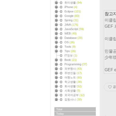
취미생활
(94)
iPhone
(4)
Eclipse
(121)
참고
Google
(83)
이클립
Spring
(31)
JAVA
(176)
GEF
JavaScript
(59)
WEB
(49)
Database
(20)
이클립
OS
(26)
Tools
(8)
민물곰
Tips
(26)
IT정보
(1)
少年壮
Book
(21)
Programming
(37)
외부행사
(43)
GEF 
주변인들
(17)
여행노트
(60)
학교생활
(30)
회사생활
(52)
공
사회생활
(5)
외국어공부
(12)
잡동사니
(30)
Total
Today