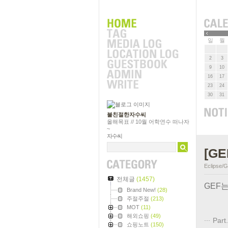
»
일
월
2
3
9
10
16
17
23
24
30
31
불친절한자수씨
올해목표 // 10월 어학연수 떠나자
~
자수씨
[GE
Eclipse/
전체글
(1457)
GEF
Brand New!
(28)
주절주절
(213)
MOT
(11)
해외쇼핑
(49)
Part
쇼핑노트
(150)