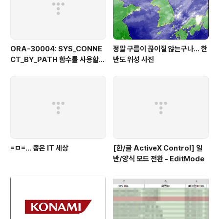
ORA-30004: SYS_CONNE
정말 구름이 끊이질 않는구나... 한
CT_BY_PATH 함수를 사용할
반도 위성 사진
때 열 값의 일부로 분리자를 사용
할 수 없습니다
=ㅁ=... 좁은 IT 세상
[한/글 ActiveX Control] 일
반/양식 모드 전환 - EditMode