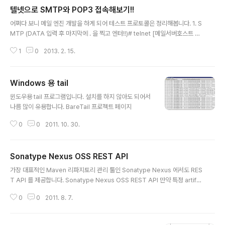
텔넷으로 SMTP와 POP3 접속해보기!!
글 내용
어쩌다 보니 메일 엔진 개발을 하게 되어 테스트 프로토콜은 정리해봅니다. 1. S
MTP (DATA 입력 후 마지막에 . 을 찍고 엔터!!)# telnet [메일서버호스트 or
아이피] 25> HELO localhost> MAIL FROM: [보내는 메일 주소]> RCPT
1
0
2013. 2. 15.
TO: [받는 메일 주소]> DATA [본문 내용 삽입]. 2. POP3# telnet [메일서
버호스트 or 아이피] 110> USER [아이디]> PASS [패스워드]> STAT> LIS
T STAT 은 상태를 보는 명령어, LIST 는 내려받을 메일의 리스트 및 용량을
Windows 용 tail
표시다른 것들도 있지만... 일단 이것만 있어도 될 듯하여...
글 내용
윈도우용 tail 프로그램입니다. 설치를 하지 않아도 되어서
나름 많이 유용합니다. BareTail 프로젝트 페이지
0
0
2011. 10. 30.
Sonatype Nexus OSS REST API
글 내용
가장 대표적인 Maven 리파지토리 관리 툴인 Sonatype Nexus 에서도 RES
T API 를 제공합니다. Sonatype Nexus OSS REST API 만약 특정 artifa
ct 의 최신 버전 POM 정보를 알고 싶다면 아래와 같은 API 를 통해 정보 확인
0
0
2011. 8. 7.
이 가능합니다. http://서버/nexus/service/local/artifact/maven?g={gr
oupId}&a={artifactId}&v=LATEST&r={repository} 그 외에도 시스템
통합 환경을 위해 여러가지 API 를 활용 가능합니다.