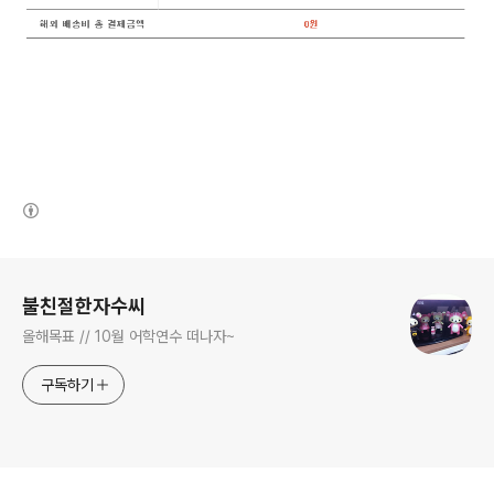
(새창열림)
로그 정보
불친절한자수씨
올해목표 // 10월 어학연수 떠나자~
구독하기