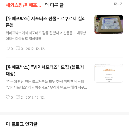
더보기
해외쇼핑/위메프박스
의 다른 글
[위메프박스] 서포터즈 선물~ 르쿠르제 실리
콘볼
글 내용
위메프박스에서 서포터즈 활동 잘했다고 선물을 보내주셨
어요~ 다음달도 열심히!!!
0
0
2012. 12. 12.
[위메프박스] "VIP 서포터즈" 모집 (블로거
대상)
글 내용
"직구에 관심 있는 블로거분들 모두 주목! 위메프 박스의
"VIP 서포터즈"가 되어주세요" 우리가 만드는 해외 직구
세상, 위메프 박스! 응애응애~ 갓 태어난 박스와 해외 직구
0
2
2012. 12. 12.
세상을 함께 만들어가실 박스 "VIP 서포터즈"를 찾습니다.
▶ 전체 혜택 1. 매달 위메프 1만 포인트 (위메프와 위메프
박스에서 현금처럼 사용 가능) 2. 매달 15% 할인쿠폰 3매
3. 해외직구 VIP 서포터즈 위젯을 제공해 드립니다. (노출
유무 자유) ▶ 추가 혜택 매달 최우수 서포터즈 1명을 뽑아
이 블로그 인기글
위메프 50,000P를 드립니다. ▶ 서포터즈는 무엇을 하나