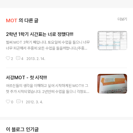
더보기
MOT
의 다른 글
2학년 1학기 시간표는 너로 정했다!!!
글 내용
벌써 MOT 3학기 째입니다. 토요일에 수업을 들으니 너무
너무 피곤해서 주중에 모든 수업을 들을까합니다.(주중에
달리고 토요일에 푹 쉬는게 나을 것 같아서...) 빨리 개강했
2
4
2013. 2. 14.
으면 좋겠다아~~
서강MOT - 첫 시작!!!
글 내용
어르신들의 생각을 이해하고 싶어 시작하게된 MOT!!! 그
첫 주가 시작되었습니다. 2년만에 수업을 들으니 걱정도
좀 됐지만 몸이 피곤한 것 빼고는 아주 좋습니다!!! 기술경
0
1
2012. 3. 4.
영개론평소에 관심이 있어 하는 기술 분야쪽의 사례분석으
로 강의가 진행이 되어 흡족스러웠습니다. 하지만 매주 레
포트가 있고... 기술경영전략 초청세미나외부 명사를 초청
하여 강연을 듣는건데, 학점도 주고 좋은 이야기도 들을 수
있는 시간입니다. 첫주에는 메디포스트 양대표님이 선물까
이 블로그 인기글