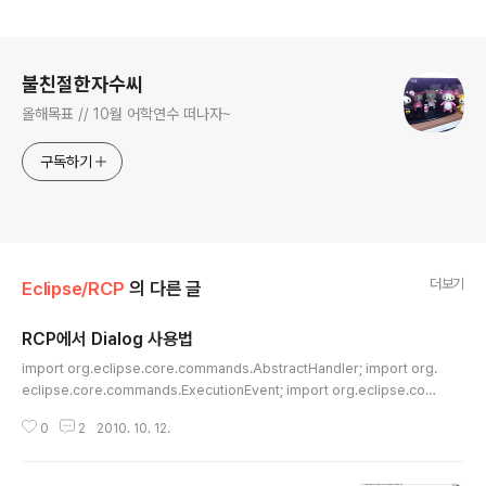
로그 정보
불친절한자수씨
올해목표 // 10월 어학연수 떠나자~
구독하기
더보기
Eclipse/RCP
의 다른 글
RCP에서 Dialog 사용법
글 내용
import org.eclipse.core.commands.AbstractHandler; import org.
eclipse.core.commands.ExecutionEvent; import org.eclipse.cor
e.commands.ExecutionException; import org.eclipse.jface.dialo
0
2
2010. 10. 12.
gs.MessageDialog; import org.eclipse.swt.graphics.FontData; im
port org.eclipse.swt.graphics.RGB; import org.eclipse.swt.widge
ts.ColorDialog; import org.eclipse.swt.widgets.DirectoryDialog; i