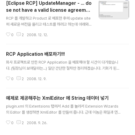
[Eclipse RCP] UpdateManager - ... do
mport org.eclipse.swt.widg..
se not have a valid license agreemen
글 내용
t.
RCP 를 개발하고 Product 로 배포한 후에 update site
에 새로운 버전을 올리고 테스트를 하려고 하는데 아래와
같은 오류가 나왔습니다. 엥;;; 머지 하면서 자세히 들여다
0
2
2008. 12. 12.
보니 license 와 관련이 있을 것 같아서 feature.xml 의 I
nfomation 탭에 있는 것을 살짝 수정해 보았습니다. (일
단 그게 의심스러워서...) 다시 update site 를 build 하니
RCP Application 배포하기!!!
잘 되는 군요~ 음... 이런 문제는 해결방법 찾기도 힘들겠네
글 내용
요~ 여튼 쉽게 해결해서 다행입니다.!!!
회사 프로젝트로 만든 RCP Application 을 배포해야 할 시간이 다가왔습니
다. (팀장님이 보여달라는...) 일단 간단한 절차만 정리하겠습니다. 기회가 된다
면 스크린샷과 함께... (요즘 좀 귀차니즘에 빠졌습니다... 업무가 빡셔서...) 에이
0
2
2008. 12. 9.
콘 출판사에서 나온 "이클립스 RCP" 책을 기준으로 정리했습니다. 1. RCP 프
로젝트에 product 만들기 - p.113 8장 하이퍼볼라 브랜드 적용 - Product C
onfiguration 을 생성합니다. 2. RCP Application 패키지 내보내기 - p.12
예제로 제공해주는 XmlEditor 에 String 데이터 넣기
7 9장 하이퍼볼라 패키지 만들기 - 위에서 만든 product 를 Export 합니다.
글 내용
3. 자동업데이트 구성하기 - p.197 14장 자동 업데이트 - feature project
plugin.xml 의 Extentsions 탭에서 Add 를 눌러서 Extension Wizards
추..
의 Editor 를 생성하면 XmlEditor 를 만들어 줍니다. 근데 이놈은 파일과 연결
할 용도로 만든 ... 그런거라는 .... 그래서 그냥 스트링 데이터를 넣을 수 있게 수
0
2
2008. 9. 26.
정하였습니다. 구글신께서 도움을 주셨습니다. ㅁXmlEditor.xml public clas
s XMLEditor extends TextEditor { private ColorManager colorMa