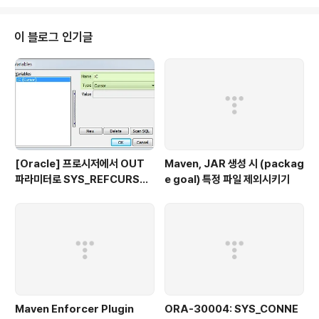
nager; public XMLEditor() { super(); colorManager = new ColorM
anager(); setSourceViewerConfiguration(new XMLConfiguration
(colorMan..
이 블로그 인기글
[Oracle] 프로시저에서 OUT
Maven, JAR 생성 시 (packag
파라미터로 SYS_REFCURSO
e goal) 특정 파일 제외시키기
R 활용하기
Maven Enforcer Plugin
ORA-30004: SYS_CONNE