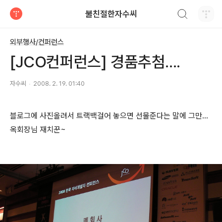
검색하기
불친절한자수씨
티스토리
외부행사/컨퍼런스
[JCO컨퍼런스] 경품추첨....
자수씨
2008. 2. 19. 01:40
블로그에 사진올려서 트랙백걸어 놓으면 선물준다는 말에 그만...
옥회장님 재치꾼~