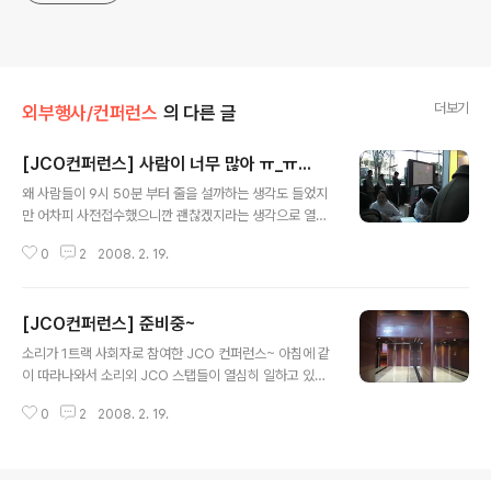
더보기
외부행사/컨퍼런스
의 다른 글
[JCO컨퍼런스] 사람이 너무 많아 ㅠ_ㅠ...
글 내용
왜 사람들이 9시 50분 부터 줄을 설까하는 생각도 들었지
만 어차피 사전접수했으니깐 괜찮겠지라는 생각으로 열심
히 기념품을 받으러 돌아다니기 시작~ 기념품 감사요~ 사
0
2
2008. 2. 19.
람들이;;; 후덜덜덜;;; 10시 14분인뎅;;; 시간이 지나면 지날
수록 줄은 안 줄어들고... 접수하러 갔을 때는 쇼핑백이 떨
어졌다는 이유로 종이만.... 여자친구 셋팅 도와주느라 한가
[JCO컨퍼런스] 준비중~
할때 해야지라는 생각으로 좀 늦게갔을 뿐인데...
글 내용
소리가 1트랙 사회자로 참여한 JCO 컨퍼런스~ 아침에 같
이 따라나와서 소리외 JCO 스탭들이 열심히 일하고 있을
때 두리번 거리면서 사진을 찍었다. 좋은 기념품을 주시는
0
2
2008. 2. 19.
부스들도 준비 중인 곳을 비집고 들어가서 찰칵~ 아직까지
한산한 그랜드볼룸 로비~ 허나 30분 후에 있을 일들은 아
무도 예상하지 못하였다는....