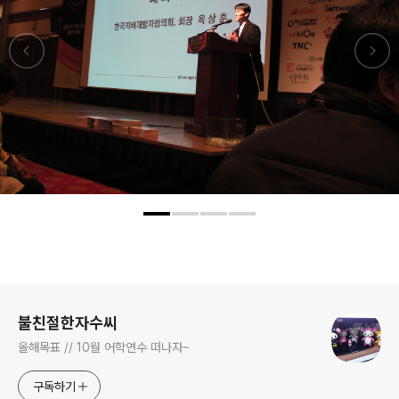
로그 정보
불친절한자수씨
올해목표 // 10월 어학연수 떠나자~
구독하기