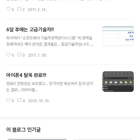
st 라는 IT 솔류션 전문 업체에서 ECM 기반의 그릅웨어 연구조직만 분리하여
0
2
2011. 2. 14.
유와이즈원이라는 회사로 올해 1월 1일 분사를 하였습니다. 기존에는 혼자서 개
발하였으나 분사 이후 연구소 인력 TO에 여유가 생겨 저와 함께 일할 인력을
찾게 되었습니다. 모집분야: JAVA, Javascript 기반의 솔루션 개발 인원: 정
6달 후에는 고급기술자!!
규직 (0명) 비고: 경력 (JAVA or Javascript UI, 2~3년) 업무내용: 1. 정부전
글 내용
자문서 유통 시스템 개발 (Maven + Spring framework 기반) 2. RCP 기반
회사에서 "소프트웨어 기술자경력관리시스템" 에 경력을
의 양식마법사 개선 필수조건:..
등록하라고 해서 받아온 결과물은... 중급기술자입니다. 6
달 후에는 고급기술자가 되어 고급기술을 시전할 수 있기
0
0
2011. 1. 30.
를 바랍니다.
아이폰4 탈옥 완료!!!
글 내용
완료!!! 안정성은 모르겠고... 망가지면 옥상에서 집어 던지
는 걸로... 마무리를...
0
4
2010. 10. 10.
이 블로그 인기글