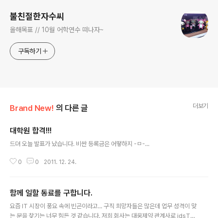
불친절한자수씨
올해목표 // 10월 어학연수 떠나자~
구독하기
더보기
Brand New!
의 다른 글
대학원 합격!!!
글 내용
드뎌 오늘 발표가 났습니다. 비싼 등록금은 어떻하지 -ㅁ-...
0
0
2011. 12. 24.
함께 일할 동료를 구합니다.
글 내용
요즘 IT 시장이 풍요 속에 빈곤이라고... 구직 희망자들은 많은데 업무 성격이 맞
는 분을 찾기는 너무 힘든 것 같습니다. 저희 회사는 대웅제약 관계사로 idsTru