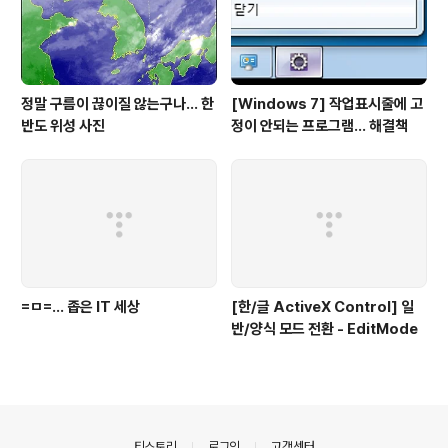
정말 구름이 끊이질 않는구나... 한
[Windows 7] 작업표시줄에 고
반도 위성 사진
정이 안되는 프로그램... 해결책
=ㅁ=... 좁은 IT 세상
[한/글 ActiveX Control] 일
반/양식 모드 전환 - EditMode
의안내
티스토리
로그인
고객센터