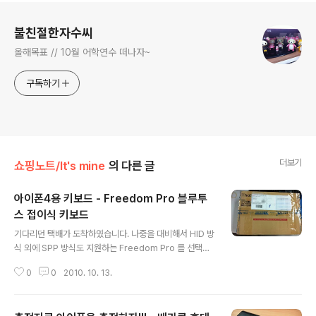
로그 정보
불친절한자수씨
올해목표 // 10월 어학연수 떠나자~
구독하기
더보기
쇼핑노트/It's mine
의 다른 글
아이폰4용 키보드 - Freedom Pro 블루투
스 접이식 키보드
글 내용
기다리던 택배가 도착하였습니다. 나중을 대비해서 HID 방
식 외에 SPP 방식도 지원하는 Freedom Pro 를 선택하
였습니다. 한영키 전환은 Start + Space 키로 변경이 가
0
0
2010. 10. 13.
능합니다. 한가지 단점은 카카오톡에서 전송 기능이 키보
드에는 없어서 (엔터를 치면 뉴라인이 됩니다.) 직접 터치
를 해야 한다는 점... 그 외에는 현존하는 접이식 키보드들