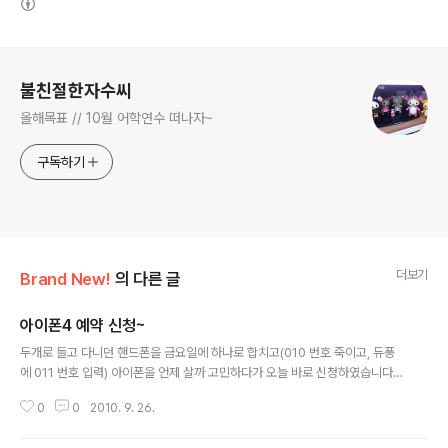
로그 정보
불친절한자수씨
올해목표 // 10월 어학연수 떠나자~
구독하기
더보기
Brand New!
의 다른 글
아이폰4 예약 신청~
글 내용
두개로 들고 다니던 핸드폰을 금요일에 하나로 합치고(010 번호 죽이고, 듀퐁
에 011 번호 입력) 아이폰을 언제 살까 고민하다가 오늘 바로 신청하였습니다.
16G 51차 입니다. 언제 배송될런지~ 10월 3일 부터 휴가인데...
0
0
2010. 9. 26.