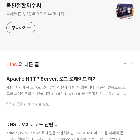
불친절한자수씨
올해목표 // 10월 어학연수 떠나자~
구독하기
더보기
Tips
의 다른 글
Apache HTTP Server, 로그 로테이트 하기
글 내용
HTTP 서버 쪽 로그도 많이 쌓이면 문제가 될 수 있습니다. 간단한 설정으로 로
그를 로테이트할 수 있습니다. conf/httpd.conf 를 수정합니다. ... CustomL
og "|bin/rotatelogs D:/logs/apache2/access-%Y-%m-%d.log 86
0
0
2010. 8. 30.
400" common ErrorLog "|bin/rotatelogs D:/logs/apache2/error-
%Y-%m-%d.log 1M" 위와 같이 설정하면 access 로그는 하루에 한번 로테
이트 하며, error 로그는 1M가 넘을 때 마다 로테이트 하게됩니다. 참고자료: h
DNS... MX 레코드 관련...
ttp://httpd.apache.org/docs/2.0/ko/programs/rotatelogs.html
글 내용
admin@vicki.co.kr 로 메일을 수신하려면 DNS에 MX 레코드를 아래와 같
이 추가해야 합니다. 부모도메인: vicki.co.kr 호스트 또는 도메인: (공백) 메일