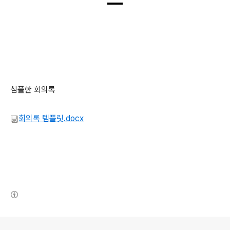
심플한 회의록
회의록 템플릿.docx
(새창열림)
로그 정보