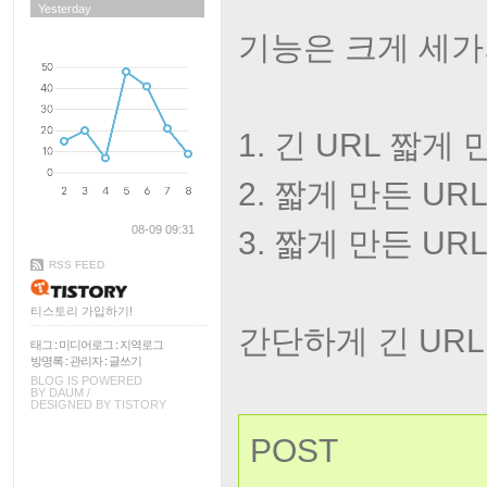
Yesterday
기능은 크게 세가
1. 긴 URL 짧게
2. 짧게 만든 U
08-09 09:31
3. 짧게 만든 UR
RSS FEED
티스토리 가입하기!
간단하게 긴 UR
태그
:
미디어로그
:
지역로그
방명록
:
관리자
:
글쓰기
BLOG IS POWERED
BY
DAUM
/
DESIGNED BY
TISTORY
POST