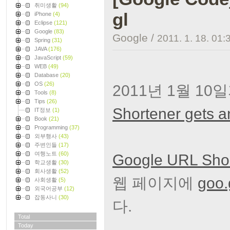
취미생활
(94)
gl
iPhone
(4)
Eclipse
(121)
Google
(83)
Google
/
2011. 1. 18. 01:
Spring
(31)
JAVA
(176)
JavaScript
(59)
WEB
(49)
Database
(20)
OS
(26)
2011년 1월 10
Tools
(8)
Tips
(26)
Shortener gets a
IT정보
(1)
Book
(21)
Programming
(37)
외부행사
(43)
주변인들
(17)
여행노트
(60)
Google URL Shor
학교생활
(30)
회사생활
(52)
웹 페이지에
goo.
사회생활
(5)
외국어공부
(12)
잡동사니
(30)
다.
Total
Today