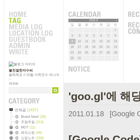
2026.8
일
월
화
수
목
금
토
1
2
3
4
5
6
7
8
9
10
11
12
13
14
15
16
17
18
19
20
21
22
23
24
25
26
27
28
29
30
31
불친절한자수씨
올해목표 // 10월 어학연수 떠나자
~
자수씨
'goo.gl'에 
전체글
(1457)
2011.01.18
[Google 
Brand New!
(28)
주절주절
(213)
MOT
(11)
해외쇼핑
(49)
[Google Code
쇼핑노트
(150)