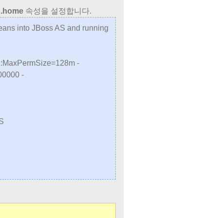
s.home
속성을 설정합니다.
Beans into JBoss AS and running
XX:MaxPermSize=128m -
00000 -
AS