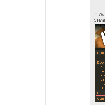
ㅁ We
Seam