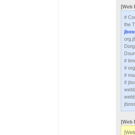
[Web 
# Co
the 
jbos
org.
Dorg
Dsun
# tim
# or
# ma
# jbo
webb
webb
jbos
[Web 
[Web