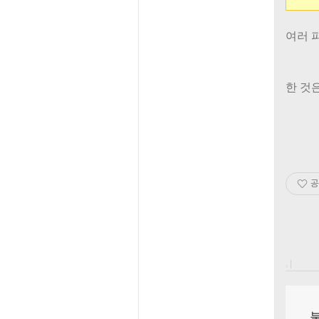
여러 
한 것
공
, |