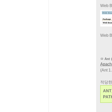
Web 
Web 
ㅁ Ant
Apac
(Ant
적당한
ANT
PAT