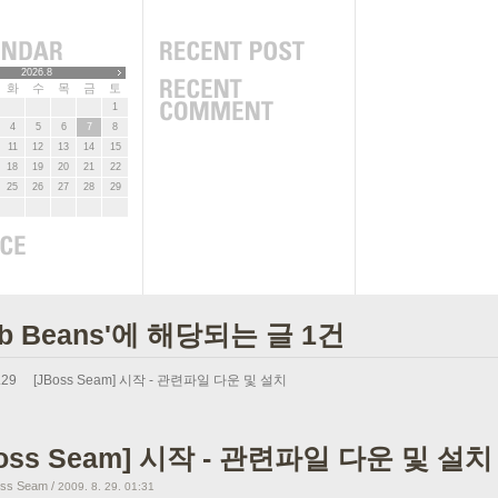
2026.8
화
수
목
금
토
1
4
5
6
7
8
11
12
13
14
15
18
19
20
21
22
25
26
27
28
29
eb Beans'에 해당되는 글 1건
.29
[JBoss Seam] 시작 - 관련파일 다운 및 설치
Boss Seam] 시작 - 관련파일 다운 및 설치
oss Seam
/
2009. 8. 29. 01:31