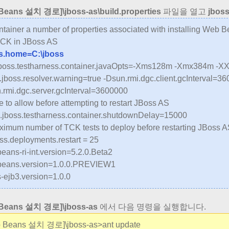
Beans 설치 경로]\jboss-as\build.properties
파일을 열고
jbos
ntainer a number of properties associated with installing Web 
TCK in JBoss AS
s.home=C:\jboss
jboss.testharness.container.javaOpts=-Xms128m -Xmx384m -
.jboss.resolver.warning=true -Dsun.rmi.dgc.client.gcInterval=36
.rmi.dgc.server.gcInterval=3600000
e to allow before attempting to restart JBoss AS
g.jboss.testharness.container.shutdownDelay=15000
ximum number of TCK tests to deploy before restarting JBoss 
ss.deployments.restart = 25
eans-ri-int.version=5.2.0.Beta2
eans.version=1.0.0.PREVIEW1
s-ejb3.version=1.0.0
Beans 설치 경로]\jboss-as
에서 다음 명령을 실행합니다.
 Beans 설치 경로]\jboss-as>ant update