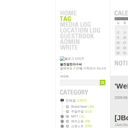
»
일
월
2
3
9
10
16
17
23
24
30
31
불친절한자수씨
올해목표 // 10월 어학연수 떠나자
~
자수씨
'W
2009.08
전체글
(1457)
Brand New!
(28)
주절주절
(213)
[J
MOT
(11)
해외쇼핑
(49)
JAVA/JB
쇼핑노트
(150)