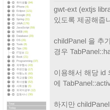
취미생활
(94)
iPhone
(4)
gwt-ext (extjs
Eclipse
(121)
Google
(83)
있도록 제공해줍니
Spring
(31)
JAVA
(176)
JavaScript
(59)
WEB
(49)
Database
(20)
childPanel 을 
OS
(26)
Tools
(8)
Tips
(26)
경우 TabPanel::
IT정보
(1)
Book
(21)
Programming
(37)
외부행사
(43)
주변인들
(17)
이용해서 해당 id 
여행노트
(60)
학교생활
(30)
에 TabPanel::a
회사생활
(52)
사회생활
(5)
외국어공부
(12)
잡동사니
(30)
하지만 childPan
Total
Today