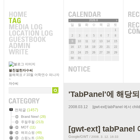
2026.8
일
월
화
수
목
금
토
1
2
3
4
5
6
7
8
9
10
11
12
13
14
15
16
17
18
19
20
21
22
23
24
25
26
27
28
29
30
31
불친절한자수씨
올해목표 // 10월 어학연수 떠나자
~
자수씨
'TabPanel'에 해당
2008.03.12
[gwt-ext] tabPanel 에서 c
전체글
(1457)
Brand New!
(28)
주절주절
(213)
[gwt-ext] tabPan
MOT
(11)
해외쇼핑
(49)
Google/GWT
/
2008. 3. 12. 16:33
쇼핑노트
(150)