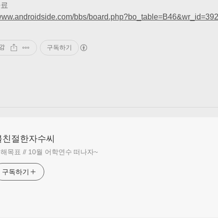
자료
//www.androidside.com/bbs/board.php?bo_table=B46&wr_id=39
감
구독하기
불친절한자수씨
해목표 // 10월 어학연수 떠나자~
구독하기