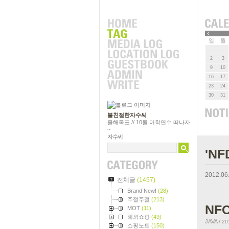
»
일
월
2
3
9
10
16
17
23
24
30
31
불친절한자수씨
올해목표 // 10월 어학연수 떠나자
~
자수씨
'N
2012.06
전체글
(1457)
Brand New!
(28)
주절주절
(213)
NFC
MOT
(11)
해외쇼핑
(49)
JAVA
/
20
쇼핑노트
(150)