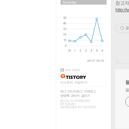
Yesterday
참고
http:
공
, |
08-07 04:29
RSS FEED
티스토리 가입하기!
올
태그
:
미디어로그
:
지역로그
방명록
:
관리자
:
글쓰기
BLOG IS POWERED
BY
DAUM
/
DESIGNED BY
TISTORY