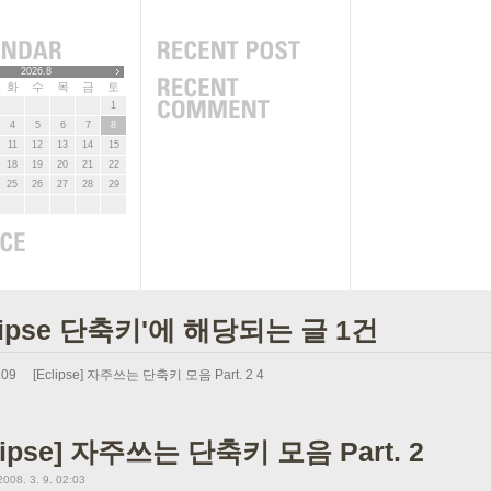
2026.8
화
수
목
금
토
1
4
5
6
7
8
11
12
13
14
15
18
19
20
21
22
25
26
27
28
29
clipse 단축키'에 해당되는 글 1건
.09
[Eclipse] 자주쓰는 단축키 모음 Part. 2
4
lipse] 자주쓰는 단축키 모음 Part. 2
2008. 3. 9. 02:03