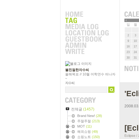
»
일
월
2
3
9
10
16
17
23
24
30
31
불친절한자수씨
올해목표 // 10월 어학연수 떠나자
~
자수씨
'E
2008.03
전체글
(1457)
Brand New!
(28)
주절주절
(213)
[Ec
MOT
(11)
해외쇼핑
(49)
Eclipse
/
쇼핑노트
(150)