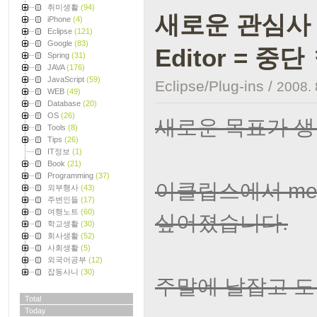
취미생활
(94)
새로운 관심사 met
iPhone
(4)
Eclipse
(121)
Google
(83)
Editor = 중
Spring
(31)
JAVA
(176)
JavaScript
(59)
Eclipse/Plug-ins
/
2008. 
WEB
(49)
Database
(20)
OS
(26)
새로운 목표가 생
Tools
(8)
Tips
(26)
IT정보
(1)
Book
(21)
Programming
(37)
이클립스에서 met
외부행사
(43)
주변인들
(17)
여행노트
(60)
싶어졌습니다.
학교생활
(30)
회사생활
(52)
사회생활
(5)
외국어공부
(12)
잡동사니
(30)
주말에 날잡고 도전
Total
Today