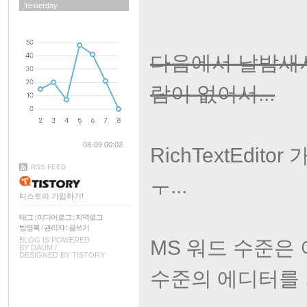
Yesterday
다음에서 날밤새서
람이 없어서...
08-09 00:02
RichTextEdi
RSS FEED
ㅜ...
티스토리 가입하기!
태그
:
미디어로그
:
지역로그
방명록
:
관리자
:
글쓰기
BLOG IS POWERED
MS 워드 수준은
BY
DAUM
/
DESIGNED BY
TISTORY
수준의 에디터를 