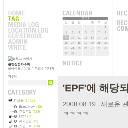
2026.8
일
월
화
수
목
금
토
1
2
3
4
5
6
7
8
9
10
11
12
13
14
15
16
17
18
19
20
21
22
23
24
25
26
27
28
29
30
31
불친절한자수씨
올해목표 // 10월 어학연수 떠나자
~
자수씨
'EPF'에 해당
전체글
(1457)
2008.08.19
새로운 관심사
Brand New!
(28)
주절주절
(213)
ㅋㅋㅋㅋ
MOT
(11)
해외쇼핑
(49)
쇼핑노트
(150)