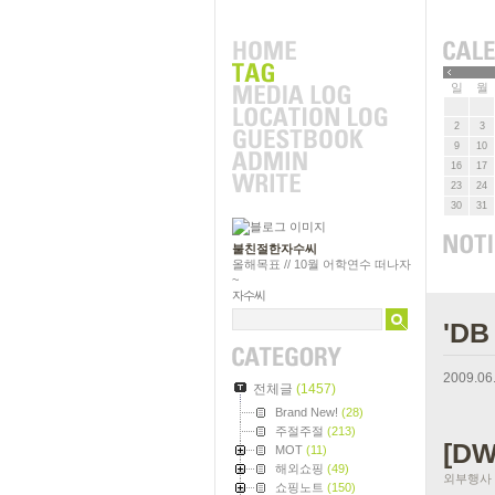
»
일
월
2
3
9
10
16
17
23
24
30
31
불친절한자수씨
올해목표 // 10월 어학연수 떠나자
~
자수씨
'DB
2009.06
전체글
(1457)
Brand New!
(28)
주절주절
(213)
[DW
MOT
(11)
해외쇼핑
(49)
외부행사
쇼핑노트
(150)