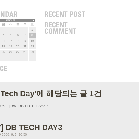
2026.8
화
수
목
금
토
1
4
5
6
7
8
11
12
13
14
15
18
19
20
21
22
25
26
27
28
29
 Tech Day'에 해당되는 글 1건
.05
[DW] DB TECH DAY3
2
] DB TECH DAY3
/
2009. 6. 5. 10:50