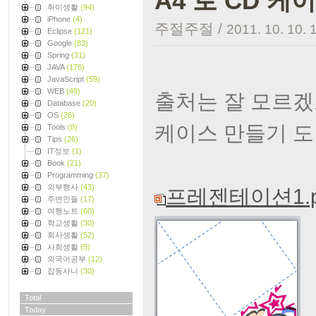
A4 로 CD 
취미생활
(94)
iPhone
(4)
주절주절
/
2011. 10. 10. 
Eclipse
(121)
Google
(83)
Spring
(31)
JAVA
(176)
JavaScript
(59)
WEB
(49)
출처는 잘 모르겠
Database
(20)
OS
(26)
케이스 만들기 도
Tools
(8)
Tips
(26)
IT정보
(1)
Book
(21)
Programming
(37)
외부행사
(43)
프레젠테이션1.p
주변인들
(17)
여행노트
(60)
학교생활
(30)
회사생활
(52)
사회생활
(5)
외국어공부
(12)
잡동사니
(30)
Total
Today