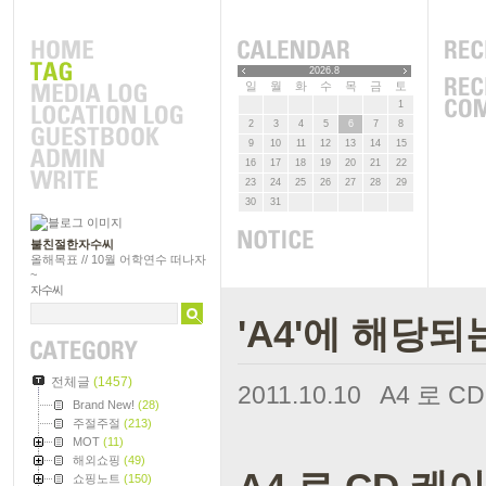
2026.8
일
월
화
수
목
금
토
1
2
3
4
5
6
7
8
9
10
11
12
13
14
15
16
17
18
19
20
21
22
23
24
25
26
27
28
29
30
31
불친절한자수씨
올해목표 // 10월 어학연수 떠나자
~
자수씨
'A4'에 해당되
전체글
(1457)
2011.10.10
A4 로 
Brand New!
(28)
주절주절
(213)
MOT
(11)
해외쇼핑
(49)
쇼핑노트
(150)