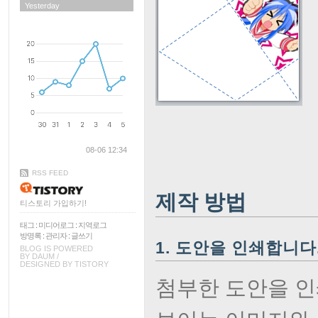
Yesterday
08-06 12:34
RSS FEED
제작 방법
티스토리 가입하기!
태그
:
미디어로그
:
지역로그
방명록
:
관리자
:
글쓰기
1. 도안을 인쇄합니다
BLOG IS POWERED
BY
DAUM
/
DESIGNED BY
TISTORY
첨부한 도안을 인