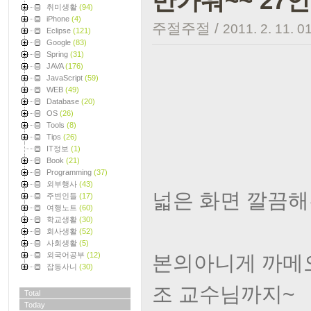
반가워~~ 27
취미생활
(94)
iPhone
(4)
주절주절
/
2011. 2. 11. 0
Eclipse
(121)
Google
(83)
Spring
(31)
JAVA
(176)
JavaScript
(59)
WEB
(49)
Database
(20)
OS
(26)
Tools
(8)
Tips
(26)
IT정보
(1)
Book
(21)
Programming
(37)
외부행사
(43)
넓은 화면 깔끔해진
주변인들
(17)
여행노트
(60)
학교생활
(30)
회사생활
(52)
사회생활
(5)
외국어공부
(12)
본의아니게 까메오
잡동사니
(30)
조 교수님까지~
Total
Today