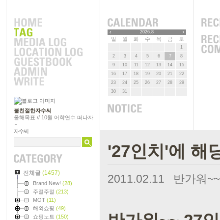
2026.8
일
월
화
수
목
금
토
1
2
3
4
5
6
7
8
9
10
11
12
13
14
15
16
17
18
19
20
21
22
23
24
25
26
27
28
29
30
31
불친절한자수씨
올해목표 // 10월 어학연수 떠나자
~
자수씨
'27인치'에 해
전체글
(1457)
2011.02.11
반가워~~
Brand New!
(28)
주절주절
(213)
MOT
(11)
해외쇼핑
(49)
쇼핑노트
(150)