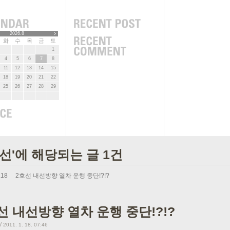
2026.8
화
수
목
금
토
1
4
5
6
7
8
11
12
13
14
15
18
19
20
21
22
25
26
27
28
29
호선'에 해당되는 글 1건
.18
2호선 내선방향 열차 운행 중단!?!?
선 내선방향 열차 운행 중단!?!?
/
2011. 1. 18. 07:46