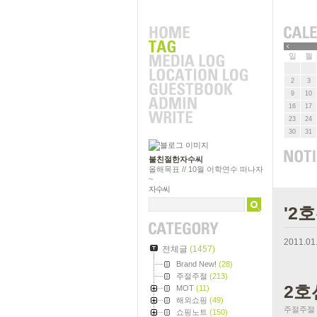
»
일
월
2
3
9
10
16
17
23
24
30
31
불친절한자수씨
올해목표 // 10월 어학연수 떠나자
~
자수씨
'2
2011.01
전체글
(1457)
Brand New!
(28)
주절주절
(213)
2호
MOT
(11)
해외쇼핑
(49)
주절주절
쇼핑노트
(150)