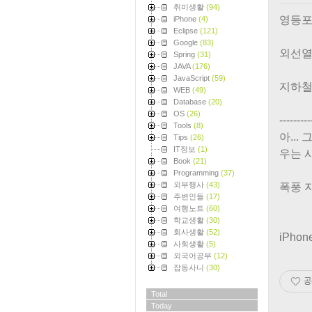
취미생활
(94)
영등포
iPhone
(4)
Eclipse
(121)
Google
(83)
외선열
Spring
(31)
JAVA
(176)
JavaScript
(59)
지하철
WEB
(49)
Database
(20)
OS
(26)
---------
Tools
(8)
아..
Tips
(26)
IT정보
(1)
우는 사
Book
(21)
Programming
(37)
외부행사
(43)
폭풍 지
주변인들
(17)
여행노트
(60)
학교생활
(30)
회사생활
(52)
iPho
사회생활
(5)
외국어공부
(12)
잡동사니
(30)
공
Total
Today