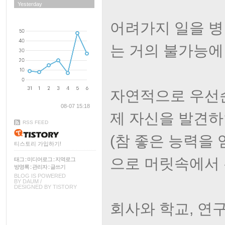
Yesterday
어려가지 일을 
는 거의 불가능에
자연적으로 우선
08-07 15:18
제 자신을 발견하
RSS FEED
(참 좋은 능력을
티스토리 가입하기!
으로 머릿속에서 
태그
:
미디어로그
:
지역로그
방명록
:
관리자
:
글쓰기
BLOG IS POWERED
BY
DAUM
/
DESIGNED BY
TISTORY
회사와 학교, 연