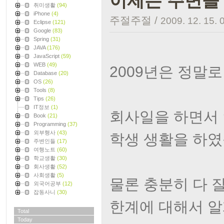
이제는 주변을 
취미생활
(94)
iPhone
(4)
주절주절
/
2009. 12. 15. 
Eclipse
(121)
Google
(83)
Spring
(31)
JAVA
(176)
JavaScript
(59)
WEB
(49)
2009년은 정말
Database
(20)
OS
(26)
Tools
(8)
Tips
(26)
IT정보
(1)
회사일을 하면서 
Book
(21)
Programming
(37)
외부행사
(43)
학생 생활을 하였
주변인들
(17)
여행노트
(60)
학교생활
(30)
회사생활
(52)
사회생활
(5)
물론 충분히 다 
외국어공부
(12)
잡동사니
(30)
한계에 대해서 알
Total
Today