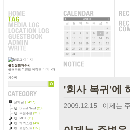
2026.8
일
월
화
수
목
금
토
1
2
3
4
5
6
7
8
9
10
11
12
13
14
15
16
17
18
19
20
21
22
23
24
25
26
27
28
29
30
31
불친절한자수씨
올해목표 // 10월 어학연수 떠나자
~
자수씨
'회사 복귀'에
전체글
(1457)
2009.12.15
이제는 주
Brand New!
(28)
주절주절
(213)
MOT
(11)
해외쇼핑
(49)
쇼핑노트
(150)