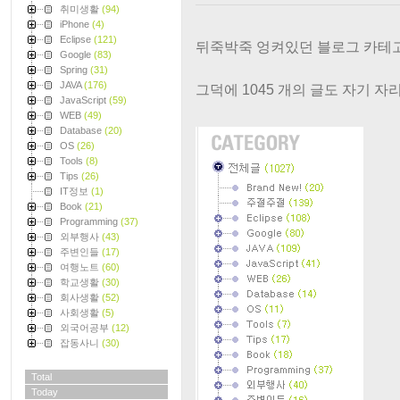
취미생활
(94)
iPhone
(4)
Eclipse
(121)
뒤죽박죽 엉켜있던 블로그 카테
Google
(83)
Spring
(31)
JAVA
(176)
그덕에 1045 개의 글도 자기 자
JavaScript
(59)
WEB
(49)
Database
(20)
OS
(26)
Tools
(8)
Tips
(26)
IT정보
(1)
Book
(21)
Programming
(37)
외부행사
(43)
주변인들
(17)
여행노트
(60)
학교생활
(30)
회사생활
(52)
사회생활
(5)
외국어공부
(12)
잡동사니
(30)
Total
Today