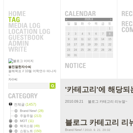
2026.8
일
월
화
수
목
금
토
1
2
3
4
5
6
7
8
9
10
11
12
13
14
15
16
17
18
19
20
21
22
23
24
25
26
27
28
29
30
31
불친절한자수씨
올해목표 // 10월 어학연수 떠나자
~
자수씨
'카테고리'에 해당되는
2010.09.21
블로그 카테고리 리뉴얼~
전체글
(1457)
Brand New!
(28)
주절주절
(213)
블로그 카테고리 리
MOT
(11)
해외쇼핑
(49)
Brand New!
/
2010. 9. 21. 20:32
쇼핑노트
(150)