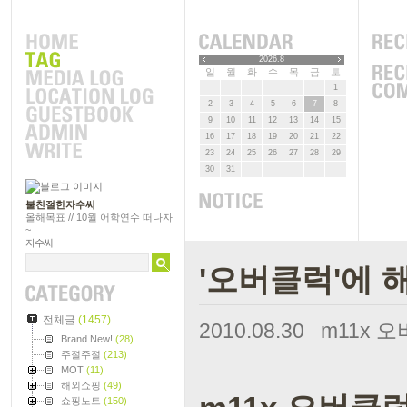
2026.8
일
월
화
수
목
금
토
1
2
3
4
5
6
7
8
9
10
11
12
13
14
15
16
17
18
19
20
21
22
23
24
25
26
27
28
29
30
31
불친절한자수씨
올해목표 // 10월 어학연수 떠나자
~
자수씨
'오버클럭'에 
전체글
(1457)
2010.08.30
m11x 
Brand New!
(28)
주절주절
(213)
MOT
(11)
해외쇼핑
(49)
쇼핑노트
(150)