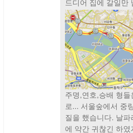
드디어 집에 갈일만 
주명,연호,승배 형들
로... 서울숲에서 
질을 했습니다. 날
에 약간 귀찮긴 하였