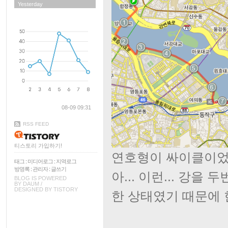
Yesterday
08-09 09:31
RSS FEED
티스토리 가입하기!
연호형이 싸이클이었
태그
:
미디어로그
:
지역로그
방명록
:
관리자
:
글쓰기
아... 이런... 강
BLOG IS POWERED
BY
DAUM
/
DESIGNED BY
TISTORY
한 상태였기 때문에