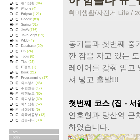
아 힘들다 ㅠ_ㅠ
취미생활
(94)
iPhone
(4)
취미생활/자전거 Life
/
2
Eclipse
(121)
Google
(83)
Spring
(31)
JAVA
(176)
JavaScript
(59)
WEB
(49)
동기들과 첫번째 중
Database
(20)
OS
(26)
깐 잠을 자고 있는 
Tools
(8)
Tips
(26)
레이어를 갖춰 입고 
IT정보
(1)
Book
(21)
셔 넣고 출발!!!
Programming
(37)
외부행사
(43)
주변인들
(17)
여행노트
(60)
학교생활
(30)
첫번째 코스 (집 - 서울
회사생활
(52)
사회생활
(5)
연호형과 당산역 근
외국어공부
(12)
잡동사니
(30)
하였습니다.
Total
Today