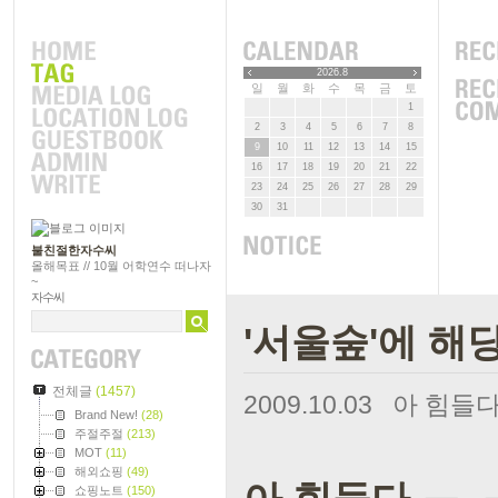
2026.8
일
월
화
수
목
금
토
1
2
3
4
5
6
7
8
9
10
11
12
13
14
15
16
17
18
19
20
21
22
23
24
25
26
27
28
29
30
31
불친절한자수씨
올해목표 // 10월 어학연수 떠나자
~
자수씨
'서울숲'에 해
전체글
(1457)
2009.10.03
아 힘들다 
Brand New!
(28)
주절주절
(213)
MOT
(11)
해외쇼핑
(49)
쇼핑노트
(150)