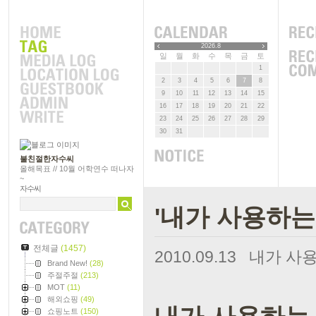
2026.8
일
월
화
수
목
금
토
1
2
3
4
5
6
7
8
9
10
11
12
13
14
15
16
17
18
19
20
21
22
23
24
25
26
27
28
29
30
31
불친절한자수씨
올해목표 // 10월 어학연수 떠나자
~
자수씨
'내가 사용하는
전체글
(1457)
2010.09.13
내가 사용하
Brand New!
(28)
주절주절
(213)
MOT
(11)
해외쇼핑
(49)
쇼핑노트
(150)