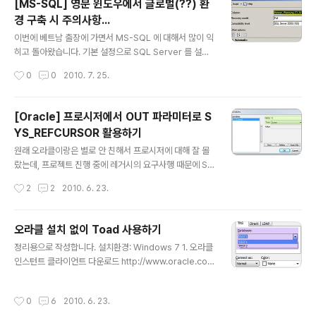
[MS-SQL] 영문 윈도우에서 글로벌(??) 환
지 않았던 것이였습니다. Enabled 상태로 변경한 후 SQL
경 구축 시 주의사항...
Server 서비스를 재시작합니다.
글 내용
이번에 베트남 출장에 가면서 MS-SQL 에 대해서 많이 익
히고 돌아왔습니다. 기본 설정으로 SQL Server 를 설치
하고, Database 를 생성하였는데, 쿼리 분석기에서 한글
작성시간
0
0
2010. 7. 25.
이 정상적으로 입력이 되지 않는 것이였습니다. 임시로 문
자열 앞에 N을 붙여 입력을 했었습니다. 하지만 별도의 방
법이 따로 있었습니다. Database 를 생성하면서 Option
[Oracle] 프로시저에서 OUT 파라미터로 S
s 에 Collation 을 변경하는 것 입니다. Collation: Kore
YS_REFCURSOR 활용하기
an_Wansung_CI_AI 처음에는 Collation 을 Korean_
글 내용
Wansung_CS_AI 로 만들었는데, 대소문자를 구분해버
원래 오라클이랑은 별로 안 친해서 프로시저에 대해 잘 몰
려서 원하는 결과가 나오지 않았습니다. 대소문자가 구분
랐는데, 프로젝트 진행 중에 레거시의 요구사행 때문에 SY
되지 않는 환경 구축을 위해서는 CI 옵션으로 설정해야 합
S_REFCURSOR 사용법을 알게되었습니다. [프로시저]
작성시간
2
2
2010. 6. 23.
니다.
01 02 03 04 05 06 07 08 09 10 11 12 13 14 15 16
17 18 19 CREATE OR REPLACE PROCEDURE TES
T.SP_OUT_CURSOR_EXAMPLE ( V_PARAM IN VA
오라클 설치 없이 Toad 사용하기
RCHAR2, V_OUT OUT SYS_REFCURSOR) IS BEGI
글 내용
정리용으로 작성합니다. 설치환경: Windows 7 1. 오라클
N OPEN V_OUT FOR SELECT 'TEST' AS "제목", V_
인스턴트 클라이언트 다운로드 http://www.oracle.co
PARAM AS "내용" FROM DUAL; EXCEPTION WHE
m/technology/software/tech/oci/instantclient/ht
N NO_DATA_FOUND THEN NULL; WHEN OTHER
docs/winsoft.html 위 사이트에서 Instant Client Do
S THEN RAISE; END ..
작성시간
0
6
2010. 6. 23.
wnloads 를 다운로드 받습니다. 제가 받을 때 최신버전은