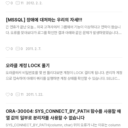
작성시간
0
11
2012. 2. 2.
cation Express 포트를 적절하게 변경합니다. # rpm -ivh oracle-xe-11.2.0-
1.0.x86_64.rpm 준비 중... #################################
########## [100%] 1:oracle-xe ##########################
[MSSQL] 장애에 대처하는 우리의 자세!!!
##############..
글 내용
긴 연휴가 끝난 오늘... 외국 고객사에서 그룹웨어 기능이 이상하다고 연락이 왔습니
다. 오류를 찾아보다가 로그를 확인한 결과 아래와 같은 문제가 발생하였었습니다.
트랜잭션(프로세스 ID:XX)이 잠금 리소스에서 다른 프로세스와의 교착 상태가 발생
하여 실행이 중지되었습니다. 트랜잭션을 다시 실행하십시오. 복구 명령도 실행해보
작성시간
0
0
2011. 2. 7.
고 별짓을 다하다가... 가장 무식한 방법을 사용하였습니다. "데이터베이스 복제" 결
과는 대성공입니다!!! 역시 무식하게 가는게 좋을 수도 있네요... (다행히 복제가 성공
할 정도로는 깨지지 않아서...)
오라클 계정 LOCK 풀기
글 내용
오라클에서 비밀번호를 몇 번 틀리다보면 계정이 LOCK 걸리게 됩니다. 관리자 계정
으로 접속하여 아래의 쿼리를 실행하면 계정 상태를 확인할 수 있습니다. SELECT
USERNAME , ACCOUNT_STATUS , LOCK_DATE FROM DBA_USERS 아
래와 같은 쿼리 문을 통해 계정의 LOCK 을 풀어줍니다. ALTER USER [계정] AC
작성시간
0
11
2011. 1. 22.
COUNT UNLOCK
ORA-30004: SYS_CONNECT_BY_PATH 함수를 사용할 때
열 값의 일부로 분리자를 사용할 수 없습니다
글 내용
SYS_CONNECT_BY_PATH(column, char) 위의 오류가 나는 이유는 column