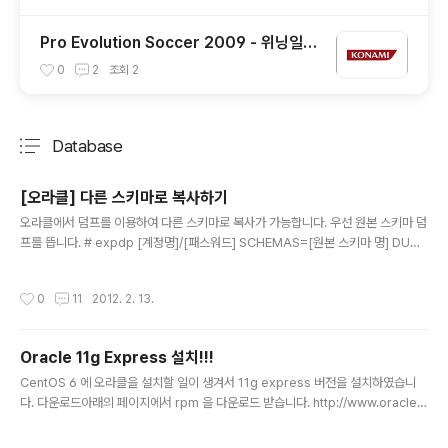
Pro Evolution Soccer 2009 - 위닝일레
븐 새버전!!!
0
2
조회
2
Database
분류 전체보기
주요 글 목록
[오라클] 다른 스키마로 복사하기
글 내용
오라클에서 덤프를 이용하여 다른 스키마로 복사가 가능합니다. 우선 원본 스키마 덤
프를 뜹니다. # expdp [계정명]/[패스워드] SCHEMAS=[원본 스키마 명] DUM
PFILE=[파일명] ex)계정이 'vicki' 이고 패스워드가 'vickipasswd' 인 계정인 경
우 스키마 덤프 명령 # expdp vicki/vickipasswd SCHEMAS=vicki DUMPFI
작성시간
0
11
2012. 2. 13.
LE=vicki.dmp 복사할 스키마를 생성한 후 아래와 같은 명령으로 복사를 수행합니
다. # impdp [계정명]/[패스워드] REMAP_SCHEMA=[원본 스키마 명]:[복사할
스키마 명] DUMPFILE=[파일명] ex)'vicki_new' 스키마로 복사할 경우 # impd
Oracle 11g Express 설치!!!
p vicki/vickipasswd REMAP_SCHEM..
글 내용
CentOS 6 에 오라클을 설치할 일이 생겨서 11g express 버전을 설치하였습니
다. 다운로드아래의 페이지에서 rpm 을 다운로드 받습니다. http://www.oracle.c
om/technetwork/database/express-edition/downloads/index.html 설
치다운로드 받은 패키지를 설치합니다. WAS 를 설치할 예정이라면 Oracle Appli