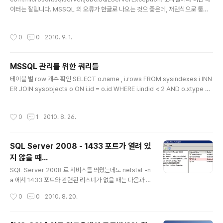
이터는 잘립니다. MSSQL 의 오류가 한글로 나오는 것으 좋은데, 저런식으로 퉁쳐
서 나오는 오류 때문에 해결하기가 어렵습니다. 위의 오류가 발생한 부분은 update
쿼리로 아래와 같이 구성되어 있었습니다. (MSSQL + iBatis 를 사용하였습니다.)
작성시간
0
0
2010. 9. 1.
UPDATE TEST_TABLE SET TEST_COL_1 = ISNULL(#test_col_1#, 0) W
HERE IDX = #idx# #test_col_1# 의 값이 null 이 아니면 관계가 없는데, null 값
으로 들어오면 위의 오류가 발생하는 것이였습니다. 지난 번에 찾았던 꼼수를 이용하
MSSQL 관리를 위한 쿼리들
여 일단 CAST 를 해보았습니다. UPDATE T..
글 내용
테이블 별 row 개수 확인 SELECT o.name , i.rows FROM sysindexes i INN
ER JOIN sysobjects o ON i.id = o.id WHERE i.indid < 2 AND o.xtype =
'U' ORDER BY o.name 테이블 별 사용량 확인 SELECT table_name = CON
VERT(varchar(30), min(o.name)) ,table_size = LTRIM(str(sum(reserve
작성시간
0
1
2010. 8. 26.
d) * 8192 / 1024., 15, 0) + 'KB') FROM sysindexes i INNER JOIN sysobj
ects o ON o.id = i.id WHERE i.indid in (0, 1, 255) AND o.xtype = 'U' GR
OUP BY i..
SQL Server 2008 - 1433 포트가 열려 있
지 않을 때...
글 내용
SQL Server 2008 로 서비스를 띄웠는데도 netstat -n
a 에서 1433 포트와 관련된 리스너가 없을 때는 다음과 같
이 조치를 합니다. SQL Server Configuration Manag
작성시간
0
0
2010. 8. 20.
er 에서 SQL Server Network Configuration 을 보
면 Protocol 에 대한 사용여부가 있습니다. TCP/IP 가 D
isabled 가 되어 있어서 1433 포트가 리스닝 상태가 되