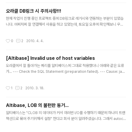
Version 11.2.0.1.0 입니다. Instant Client Package -
Basic: All files required to run OCI, OCCI, and JD
오라클 DB링크 시 주의사항!!!
BC-OCI applications instantclient-basic-win32-
글 내용
11.2.0.1.0.zip (51,458,190 bytes) 다운받은 파일을 적
현재 작업이 진행 중인 프로젝트 중에 DB링크로 레거시와 연동하는 부분이 있었습
당한 위치에 압축을 해..
니다. 어찌저찌 잘 연결해서 사용을 하고 있었는데, 토요일 오후에 확인해보니 우리
쪽 시스템이 동작을 하지 않았습니다. 그래서 로그를 확인하니... Cause: java.sql.
SQLException: ORA-12170: TNS: 접속 시간 초과가 발생함 레거시 연동하는
작성시간
0
2
2010. 4. 4.
로직에서 위의 문제가 발생하여 우리쪽 DB의 작업들이 모두 동작이 되지 않았습니
다. 시스템 - [우리DB ---- 레거시DB(link)] 이런식으로 묶여 있어 레거시DB가 죽
어 있으면 우리쪽DB도 바보가 된다는 걸... 깨닿게 해준 레거시 시스템께 감사를 드
[Altibase] Invalid use of host variables
려야겠네요. 시스템에서 레거시DB의 직접 커넥션을 열어 작업을 해야 할 것 같습니
글 내용
다.
오라클에서 잘 돌아가는 쿼리를 알티베이스에 그대로 적용했더니 아래와 같은 오류
가... --- Check the SQL Statement (preparation failed). --- Cause: jav
a.sql.SQLException: [0]:Invalid use of host variables 원인은 함수에 pre
pared statement 의 파라미터가 들어갈 때 발생하는 오류였습니다. 지난번에 회
작성시간
1
2
2010. 3. 18.
사 동료분이 알려준 해결 방법은 cast 로 파라미터를 감싸주는 것 입니다. 예를 들어
함수이름이 f_new_number 이고, 파라미터가 type 이라면 ... f_new_number
(?) ... 가 아닌 ... f_new_number(cast(? as varchar(20))) ... 일단은 잘 될거라
Altibase, LOB 의 불편한 동거...
고 ..
글 내용
알티베이스는 "CLOB 의 데이터가 커서 여러번 I/O를 수행하기 때문에 하나의 트랜
잭션으로 묶어 주기위해서 설정" 한다고 회사 분이 알려주셨습니다. 그래서 autoco
mmit 을 풀어주어 SELECT 는 잘 됩니다. 근데 문제는 INSERT/UPDATE/DELE
TE 의 경우 소스 레벨에서 commit 을 해주어야 한다는게... 어떻게 SELECT 할 때