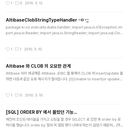
작성시간
1
0
2010. 3. 12.
만 자동으로 autocommit 을 풀고 갈 순 없을까요 후후후훔...
AltibaseClobStringTypeHandler -ㅁ-;;
글 내용
package kr.co.vicki.utils.ibatis.handler; import java.io.IOException; im
port java.io.Reader; import java.io.StringReader; import java.sql.Clob;
import java.sql.SQLException; import com.ibatis.sqlmap.client.exten
sions.ParameterSetter; import com.ibatis.sqlmap.client.extensions.R
작성시간
1
1
2010. 3. 10.
esultGetter; import com.ibatis.sqlmap.client.extensions.TypeHandle
rCallback; public class AltibaseClobStringTypeHandler ..
Altibase 와 CLOB 의 오묘한 관계
글 내용
Altibase 에서 제공해준 Altibase JDBC 를 통해서 CLOB 에 insert/update 를
하면 다음과 같은 오류 메시지가 떨어집니다. [0]:Unable to insert(or update)
NULL into NOT NULL column. CLOB 로 잡은 컬럼이 NOT NULL 속성으로
잡혀 있었고, Altibase 에서 제공해준 PreparedStatement.setCharacterStr
작성시간
1
0
2010. 3. 10.
eam 를 이용하여 insert/update 를 하는 것이였습니다. 지푸라기라도 잡는 심정
으로 해당 컬럼을 NULL 허용으로 잡고 다시 insert/update 를 해보니 정상적으로
동작하였습니다. 그 상태에서 바로 select 를 하여 ResultSet.getString 으로 값
[SQL] ORDER BY 에서 몰랐던 기능...
을 가져오게 되면 n..
글 내용
예전에 조인된 테이블을 가지고 소팅을 할 경우 SELECT 로 감싼 후 order by 로
처리를 했습니다. order by 절에 꼭 컬럼 명이 나와야 하는지 알았기 때문에... (학