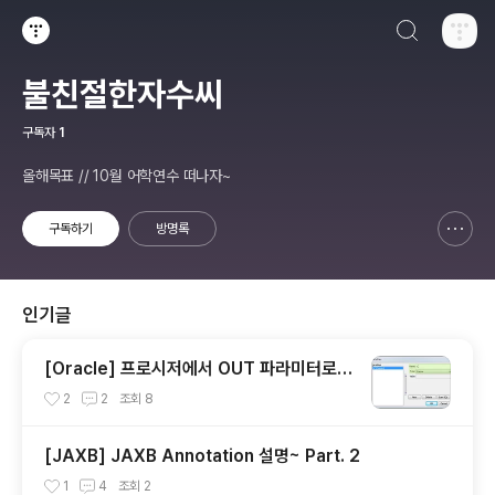
검색하기
티스토리
불친절한자수씨
구독자
1
올해목표 // 10월 어학연수 떠나자~
구독하기
방명록
신고하기 레이어
열기
인기글
[Oracle] 프로시저에서 OUT 파라미터로 S
YS_REFCURSOR 활용하기
2
2
조회
8
[JAXB] JAXB Annotation 설명~ Part. 2
1
4
조회
2